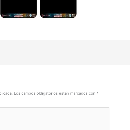
licada.
Los campos obligatorios están marcados con
*