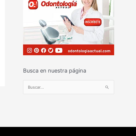
Busca en nuestra página
B
u
s
c
a
r
p