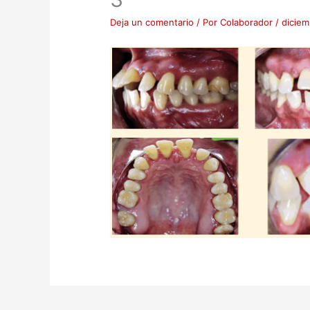
Deja un comentario
/ Por
Colaborador
/
diciem