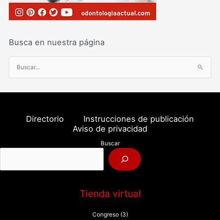
Busca en nuestra página
B
u
s
c
a
Directorio
Instrucciones de publicación
r
Aviso de privacidad
p
Buscar
o
r
:
Tienda virtual
Congreso
(3)