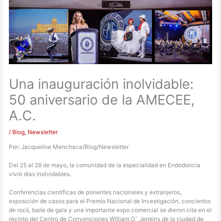
Una inauguración inolvidable:
50 aniversario de la AMECEE,
A.C.
/
Blog
,
Newsletter
Por: Jacqueline Menchaca/Blog/Newsletter
Del 25 al 28 de mayo, la comunidad de la especialidad en Endodoncia
vivió días inolvidables.
Conferencias científicas de ponentes nacionales y extranjeros,
exposición de casos para el Premio Nacional de Investigación, conciertos
de rock, baile de gala y una importante expo comercial se dieron cita en el
recinto del Centro de Convenciones William O´ Jenkins de la ciudad de