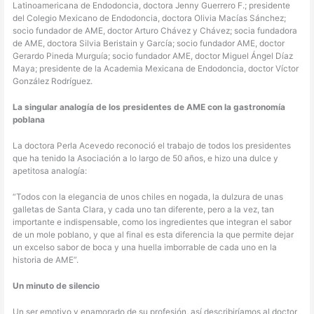
Latinoamericana de Endodoncia, doctora Jenny Guerrero F.; presidente
del Colegio Mexicano de Endodoncia, doctora Olivia Macías Sánchez;
socio fundador de AME, doctor Arturo Chávez y Chávez; socia fundadora
de AME, doctora Silvia Beristain y García; socio fundador AME, doctor
Gerardo Pineda Murguía; socio fundador AME, doctor Miguel Ángel Díaz
Maya; presidente de la Academia Mexicana de Endodoncia, doctor Víctor
González Rodríguez.
La singular analogía de los presidentes de AME con la gastronomía
poblana
La doctora Perla Acevedo reconoció el trabajo de todos los presidentes
que ha tenido la Asociación a lo largo de 50 años, e hizo una dulce y
apetitosa analogía:
“Todos con la elegancia de unos chiles en nogada, la dulzura de unas
galletas de Santa Clara, y cada uno tan diferente, pero a la vez, tan
importante e indispensable, como los ingredientes que integran el sabor
de un mole poblano, y que al final es esta diferencia la que permite dejar
un excelso sabor de boca y una huella imborrable de cada uno en la
historia de AME”.
Un minuto de silencio
Un ser emotivo y enamorado de su profesión, así describiríamos al doctor