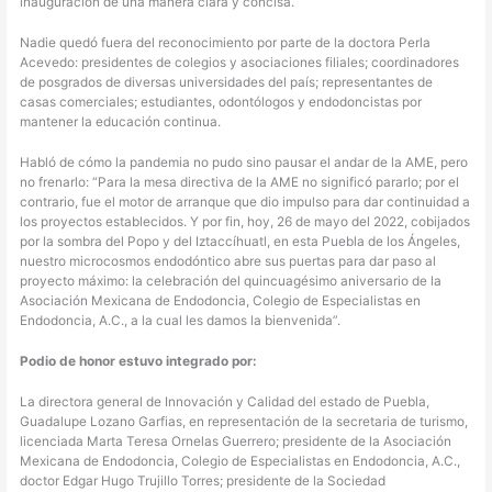
inauguración de una manera clara y concisa.
Nadie quedó fuera del reconocimiento por parte de la doctora Perla
Acevedo: presidentes de colegios y asociaciones filiales; coordinadores
de posgrados de diversas universidades del país; representantes de
casas comerciales; estudiantes, odontólogos y endodoncistas por
mantener la educación continua.
Habló de cómo la pandemia no pudo sino pausar el andar de la AME, pero
no frenarlo: “Para la mesa directiva de la AME no significó pararlo; por el
contrario, fue el motor de arranque que dio impulso para dar continuidad a
los proyectos establecidos. Y por fin, hoy, 26 de mayo del 2022, cobijados
por la sombra del Popo y del Iztaccíhuatl, en esta Puebla de los Ángeles,
nuestro microcosmos endodóntico abre sus puertas para dar paso al
proyecto máximo: la celebración del quincuagésimo aniversario de la
Asociación Mexicana de Endodoncia, Colegio de Especialistas en
Endodoncia, A.C., a la cual les damos la bienvenida”.
Podio de honor estuvo integrado por:
La directora general de Innovación y Calidad del estado de Puebla,
Guadalupe Lozano Garfias, en representación de la secretaria de turismo,
licenciada Marta Teresa Ornelas Guerrero; presidente de la Asociación
Mexicana de Endodoncia, Colegio de Especialistas en Endodoncia, A.C.,
doctor Edgar Hugo Trujillo Torres; presidente de la Sociedad