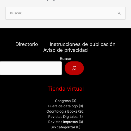
B
u
s
c
a
Directorio
Instrucciones de publicación
r
Aviso de privacidad
p
Buscar
o
r
:
Tienda virtual
Congreso
(3)
Fuera de catalogo
(0)
Odontología Books
(26)
Revistas Digitales
(5)
Revistas Impresas
(0)
Sin categorizar
(0)