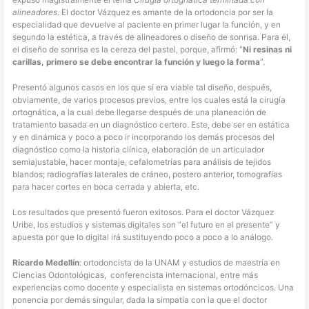
expuso magistralmente el tema
Cirugía ortognática terminada con
alineadores
. El doctor Vázquez es amante de la ortodoncia por ser la
especialidad que devuelve al paciente en primer lugar la función, y en
segundo la estética, a través de alineadores o diseño de sonrisa. Para él,
el diseño de sonrisa es la cereza del pastel, porque, afirmó: “
Ni resinas ni
carillas, primero se debe encontrar la función y luego la forma
”.
Presentó algunos casos en los que sí era viable tal diseño, después,
obviamente, de varios procesos previos, entre los cuales está la cirugía
ortognática, a la cual debe llegarse después de una planeación de
tratamiento basada en un diagnóstico certero. Este, debe ser en estática
y en dinámica y poco a poco ir incorporando los demás procesos del
diagnóstico como la historia clínica, elaboración de un articulador
semiajustable, hacer montaje, cefalometrías para análisis de tejidos
blandos; radiografías laterales de cráneo, postero anterior, tomografías
para hacer cortes en boca cerrada y abierta, etc.
Los resultados que presentó fueron exitosos. Para el doctor Vázquez
Uribe, los estudios y sistemas digitales son “el futuro en el presente” y
apuesta por que lo digital irá sustituyendo poco a poco a lo análogo.
Ricardo Medellín
: ortodoncista de la UNAM y estudios de maestría en
Ciencias Odontológicas, conferencista internacional, entre más
experiencias como docente y especialista en sistemas ortodóncicos. Una
ponencia por demás singular, dada la simpatía con la que el doctor