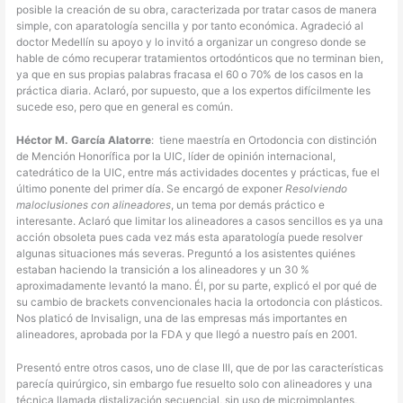
posible la creación de su obra, caracterizada por tratar casos de manera
simple, con aparatología sencilla y por tanto económica. Agradeció al
doctor Medellín su apoyo y lo invitó a organizar un congreso donde se
hable de cómo recuperar tratamientos ortodónticos que no terminan bien,
ya que en sus propias palabras fracasa el 60 o 70% de los casos en la
práctica diaria. Aclaró, por supuesto, que a los expertos difícilmente les
sucede eso, pero que en general es común.
Héctor M. García Alatorre
: tiene maestría en Ortodoncia con distinción
de Mención Honorífica por la UIC, líder de opinión internacional,
catedrático de la UIC, entre más actividades docentes y prácticas, fue el
último ponente del primer día. Se encargó de exponer
Resolviendo
maloclusiones con alineadores
, un tema por demás práctico e
interesante. Aclaró que limitar los alineadores a casos sencillos es ya una
acción obsoleta pues cada vez más esta aparatología puede resolver
algunas situaciones más severas. Preguntó a los asistentes quiénes
estaban haciendo la transición a los alineadores y un 30 %
aproximadamente levantó la mano. Él, por su parte, explicó el por qué de
su cambio de brackets convencionales hacia la ortodoncia con plásticos.
Nos platicó de Invisalign, una de las empresas más importantes en
alineadores, aprobada por la FDA y que llegó a nuestro país en 2001.
Presentó entre otros casos, uno de clase III, que de por las características
parecía quirúrgico, sin embargo fue resuelto solo con alineadores y una
técnica llamada distalización secuencial, sin uso de microimplantes,