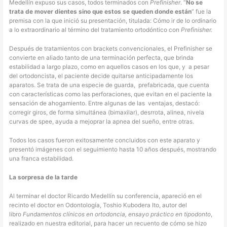
Medellín expuso sus casos, todos terminados con
Prefinisher
. “
No se
trata de mover dientes sino que estos se queden donde están
” fue la
premisa con la que inició su presentación, titulada: Cómo ir de lo ordinario
a lo extraordinario al término del tratamiento ortodóntico con
Prefinisher.
Después de tratamientos con brackets convencionales, el Prefinisher se
convierte en aliado tanto de una terminación perfecta, que brinda
estabilidad a largo plazo, como en aquellos casos en los que, y a pesar
del ortodoncista, el paciente decide quitarse anticipadamente los
aparatos. Se trata de una especie de guarda, prefabricada, que cuenta
con características como las perforaciones, que evitan en el paciente la
sensación de ahogamiento. Entre algunas de las ventajas, destacó:
corregir giros, de forma simultánea (bimaxilar), desrrota, alinea, nivela
curvas de spee, ayuda a mejoprar la apnea del sueño, entre otras.
Todos los casos fueron exitosamente concluidos con este aparato y
presentó imágenes con el seguimiento hasta 10 años después, mostrando
una franca estabilidad.
La sorpresa de la tarde
Al terminar el doctor Ricardo Medellín su conferencia, apareció en el
recinto el doctor en Odontología, Toshio Kubodera Ito, autor del
libro
Fundamentos clínicos en ortodoncia, ensayo práctico en tipodonto
,
realizado en nuestra editorial, para hacer un recuento de cómo se hizo