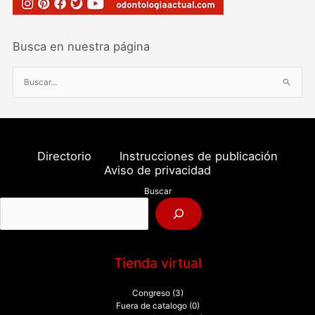
Busca en nuestra página
B
u
s
c
a
Directorio
Instrucciones de publicación
r
Aviso de privacidad
p
Buscar
o
r
:
Tienda virtual
Congreso
(3)
Fuera de catalogo
(0)