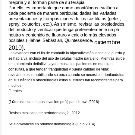
mejoría y sí forman parte de su terapia.
Por ello, es importante que como odontólogos evalúen a
cada paciente de manera particular, dadas las variadas
presentaciones y composiciones de los sustitutos (geles,
spray, colutorios, etc.). Asismismo, revisar las propiedades
del producto y verificar que tenga preferentemente un ph
neutro y contenido de fluoruro y calcio lo más elevados
posibles (Hahnel Sebastian, Quintessence,
diciembre
2010).
Los avances con el fin de combatir la hiposalivación tocan a la puerta y
se habla ya, incluso del uso de células madre para ello. Mientras surge
un tratamiento definitivo, ayudemos a los pacientes en nuestras
consultas, a que tengan tranquilidad y buena calidad de vida:
revisándolos, rehabilitando su boca cuando se necesite, orientándolos
en sus hábitos y ofreciéndoles estos sustitutos tan reconfortantes para
muchos.
Fuentes:
(1)Xerostomía e hiposalivación pdf (spanish-bwh/2016)
Revista mexicana de periodontología, 2012
Scielo/Avances en odontoestomatología (junio 2014)