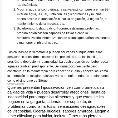
las sistémicas.
Mucina, agua, glicoproteínas: la saliva está compuesta en un 98-
99% de agua, la cual, junto con las glicoproteínas y mucina
hacen posible la lubricación bucal, la deglución, la digestión, el
mantenimiento de la mucosa, etc.
Bicarbonato, fosfato, calcio, fluoruro, estaterina, proteínas,
pronina aniónica: son capaces de llevar a cabo la
remineralización, neutralización de ácidos que dañan los dientes
y mantener el ph oral neutro.
Las causas de la xerostomía pueden ser varias aunque entre ellas
destacan: ciertos fármacos como los prescritos para la sinusitis, la
presión, la depresión y la ansiedad. La deshidratación por beber poca
agua es también predisponente. De forma poco frecuente pero
constante, es la radioterapia para cáncer de cuello y cabeza, así como
la alteración de las glándulas salivales en enfermedades autoinmunes
1
como el síndrome de Sjörgen.
Consecuencias
Quienes presentan hiposalivación ven comprometida su
calidad de vida y pueden desarrollar afecciones hasta de
incapacidad para tragar los alimentos y que estos se les
peguen en la garganta, además, por supuesto, de
problemas como la halitosis, sensaciones desagradables
de viscosidad, úlceras bucales, sabores amargos. Llegan a
tener dificultad para hablar, incluso. Otros más pierden