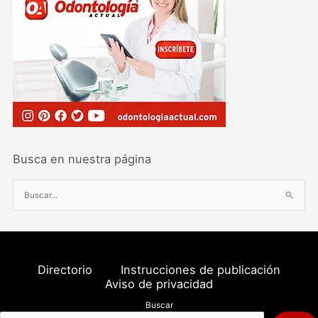
Busca en nuestra página
B
u
s
c
a
Directorio
Instrucciones de publicación
r
Aviso de privacidad
p
Buscar
o