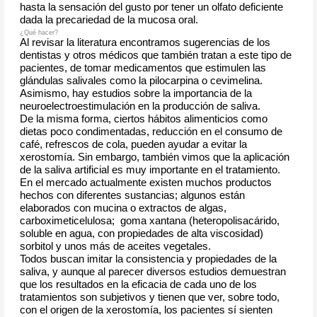
hasta la sensación del gusto por tener un olfato deficiente
dada la precariedad de la mucosa oral.
¿Qué hacer?
Al revisar la literatura encontramos sugerencias de los
dentistas y otros médicos que también tratan a este tipo de
pacientes, de tomar medicamentos que estimulen las
glándulas salivales como la pilocarpina o cevimelina.
Asimismo, hay estudios sobre la importancia de la
neuroelectroestimulación en la producción de saliva.
De la misma forma, ciertos hábitos alimenticios como
dietas poco condimentadas, reducción en el consumo de
café, refrescos de cola, pueden ayudar a evitar la
xerostomía. Sin embargo, también vimos que la aplicación
de la saliva artificial es muy importante en el tratamiento.
En el mercado actualmente existen muchos productos
hechos con diferentes sustancias; algunos están
elaborados con mucina o extractos de algas,
carboximeticelulosa; goma xantana (heteropolisacárido,
soluble en agua, con propiedades de alta viscosidad)
sorbitol y unos más de aceites vegetales.
Todos buscan imitar la consistencia y propiedades de la
saliva, y aunque al parecer diversos estudios demuestran
que los resultados en la eficacia de cada uno de los
tratamientos son subjetivos y tienen que ver, sobre todo,
con el origen de la xerostomía, los pacientes sí sienten