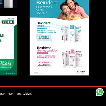
ncún, Huatulco, CDMX