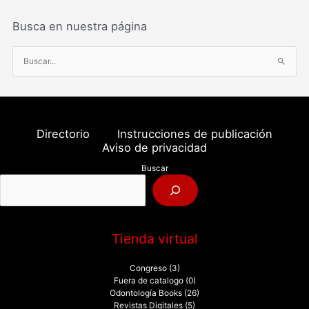
Busca en nuestra página
B
u
s
c
a
Directorio
Instrucciones de publicación
r
Aviso de privacidad
p
Buscar
o
r
:
Tienda virtual
Congreso
(3)
Fuera de catalogo
(0)
Odontología Books
(26)
Revistas Digitales
(5)