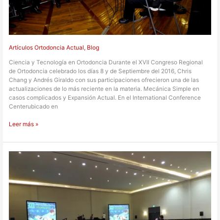
Artículos Ortodoncia Actual
,
Blog
Ciencia y Tecnología en Ortodoncia Durante el XVII Congreso Regional
de Ortodoncia celebrado los días 8 y de Septiembre del 2016, Chris
Chang y Andrés Giraldo con sus participaciones ofrecieron una de las
actualizaciones de lo más reciente en la materia. Mecánica Simple en
casos complicados y Expansión Actual. En el International Conference
Centerubicado en
Leer más »
III
Foro
Nacional
de
Investigación
en
Odontopediatría
y