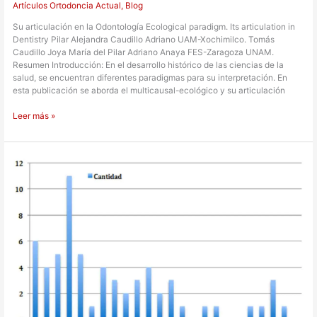
Artículos Ortodoncia Actual
,
Blog
Su articulación en la Odontología Ecological paradigm. Its articulation in
Dentistry Pilar Alejandra Caudillo Adriano UAM-Xochimilco. Tomás
Caudillo Joya María del Pilar Adriano Anaya FES-Zaragoza UNAM.
Resumen Introducción: En el desarrollo histórico de las ciencias de la
salud, se encuentran diferentes paradigmas para su interpretación. En
esta publicación se aborda el multicausal-ecológico y su articulación
Leer más »
Hábito
alimenticio
de
los
pacientes
que
acuden
a
recibir
tratamiento
de
ortodoncia
y