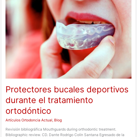
bucales
deportivos
durante
el
tratamiento
ortodóntico
Protectores bucales deportivos
durante el tratamiento
ortodóntico
Artículos Ortodoncia Actual
,
Blog
Revisión bibliográfica Mouthguards during orthodontic treatment.
Bibliographic review. CD. Dante Rodrigo Colín Santana Egresado de la