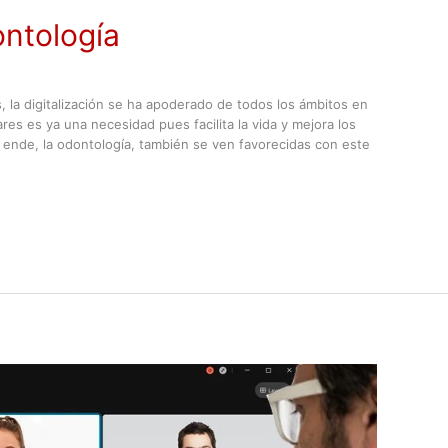
ontología
, la digitalización se ha apoderado de todos los ámbitos en
res es ya una necesidad pues facilita la vida y mejora los
 ende, la odontología, también se ven favorecidas con este