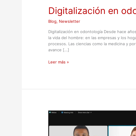
Digitalización en od
Blog
,
Newsletter
Digitalización en odontología Desde hace años
la vida del hombre: en las empresas y los hoga
procesos. Las ciencias como la medicina y por
avance […]
Leer más »
El
exceso
en
el