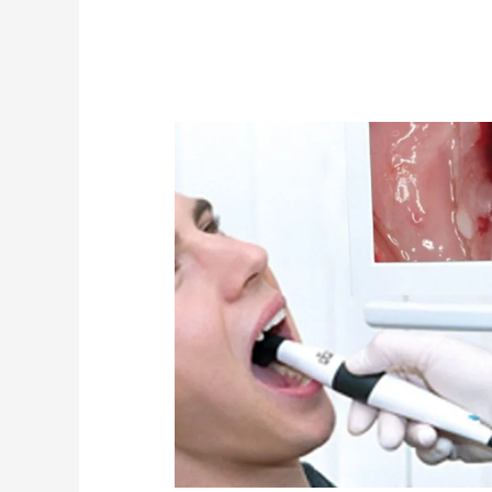
Digitalización
en
odontología