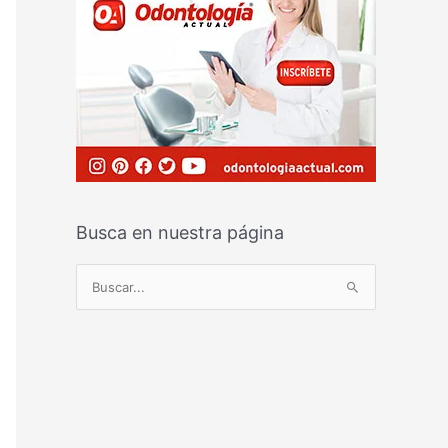
Busca en nuestra página
B
u
s
c
a
r
p