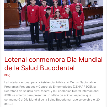
Mundial
de
la
Salud
Bucodental
Lotenal conmemora Día Mundial
de la Salud Bucodental
Blog
La Lotería Nacional para la Asistencia Pública, el Centro Nacional de
Programas Preventivos y Control de Enfermedades (CENAPRECE), la
Secretaría de Salud a nivel federal y la Federación Dental Internacional
(FDI), se unieron para presentar un billete de edición especial que
conmemoró el Día Mundial de la Salud Bucodental, que se celebra el 20
de […]