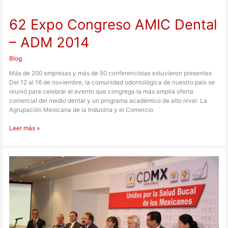
62
Expo
62 Expo Congreso AMIC Dental
Congreso
AMIC
– ADM 2014
Dental
–
ADM
Blog
2014
Más de 200 empresas y más de 50 conferencistas estuvieron presentes
Del 12 al 16 de noviembre, la comunidad odontológica de nuestro país se
reunió para celebrar el evento que congrega la más amplia oferta
comercial del medio dental y un programa académico de alto nivel. La
Agrupación Mexicana de la Industria y el Comercio
Leer más »
Programa
SaludArte
genera
cultura
del
cepillado
dental
entre