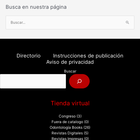
Busca en nuestra página
B
u
s
c
a
Directorio
Instrucciones de publicación
r
Aviso de privacidad
p
Buscar
o
r
:
Tienda virtual
Congreso
(3)
Fuera de catalogo
(0)
Odontología Books
(26)
Revistas Digitales
(5)
Revistas Impresas
(0)