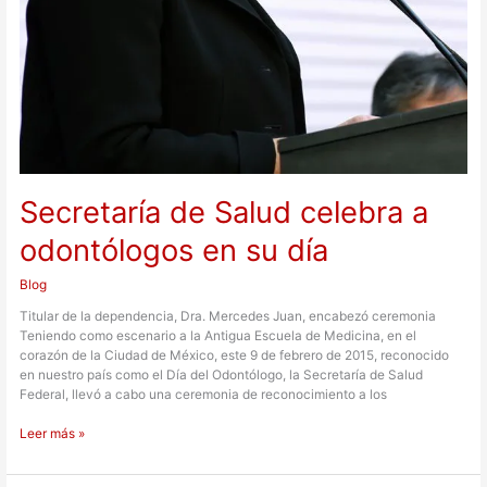
Secretaría de Salud celebra a
odontólogos en su día
Blog
Titular de la dependencia, Dra. Mercedes Juan, encabezó ceremonia
Teniendo como escenario a la Antigua Escuela de Medicina, en el
corazón de la Ciudad de México, este 9 de febrero de 2015, reconocido
en nuestro país como el Día del Odontólogo, la Secretaría de Salud
Federal, llevó a cabo una ceremonia de reconocimiento a los
Leer más »