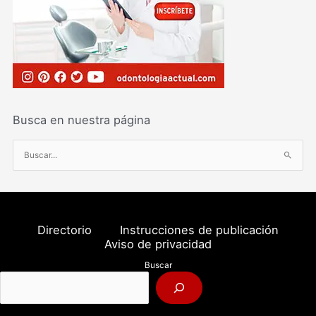
Busca en nuestra página
B
u
s
c
a
Directorio
Instrucciones de publicación
r
Aviso de privacidad
p
Buscar
o
r
: