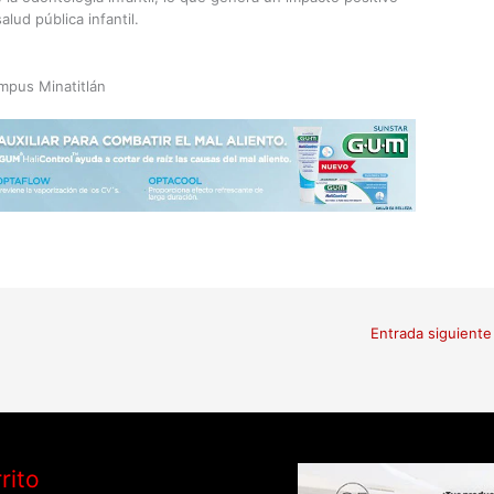
ud pública infantil.
mpus Minatitlán
Entrada siguient
rito