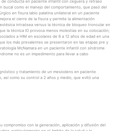
o de conducta en paciente infantil con ceguera y retraso
ión bucal como el manejo del comportamiento, que pasó del
úrgico en fisura labio palatina unilateral en un paciente
jora el cierre de la fisura y permite la alimentación
stésica intraósea versus la técnica de bloqueo troncular en
 que la técnica IO provoca menos molestias en su colocación;
asociados a HIM en escolares de 6 a 12 años de edad en una
que los más prevalentes se presentaron en las etapas pre y
aratología McNamara en un paciente infantil con síndrome
ndrome no es un impedimento para llevar a cabo
gnóstico y tratamiento de un mesiodens en paciente
o, así como su control a 2 años y medio, que evitó una
u compromiso con la generación, aplicación y difusión del
aber, particularmente en el ámbito de la salud y la