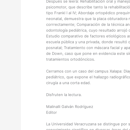
Después se leerá: Rehabilitación oral y manej
psicomotor, que describe tanto la rehabilitac
tipo Frankl I al IV; Abordaje ortopédico prequir
neonatal, demuestra que la placa obturadora me
corrrectamente; Comparación de la técnica ane
odontología pediátrica, cuyo resultado arrojó
Estudio comparativo de factores etiológicos 
escuela pública y una privada, donde resultó 
posnatal; Tratamiento con máscara facial y ap
de Down, caso que pone en evidencia este sí
tratamientos ortodóncicos.
Cerramos con un caso del campus Xalapa: Dia
pediátrico, que expone el hallazgo radiográfic
cirugía a una corta edad.
Disfruten la lectura.
Malinalli Galván Rodríguez
Editor
La Universidad Veracruzana se distingue por s
conocimiento científico en diversas áreas del s