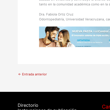
tanto en la comunidad académica como en la sal
Dra. Fabiola Ortiz Cruz
Odontopediatría, Universidad Veracruzana, ca
←
Entrada anterior
Directorio
Car