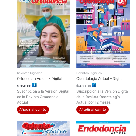
Revistas Digitales
Revistas Digitales
Ortodoncia Actual – Digital
Odontología Actual – Digital
$
350.00
$
450.00
Suscripción a la Versión Digital
Suscripción a la Versión Digital
de la Revista Ortodoncia
de la Revista Odontología
Actual
Actual por 12 meses
Añadir al carrito
Añadir al carrito