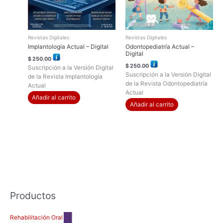
Revistas Digitales
Revistas Digitales
Implantología Actual – Digital
Odontopediatría Actual –
Digital
$
250.00
$
250.00
Suscripción a la Versión Digital
Suscripción a la Versión Digital
de la Revista Implantología
de la Revista Odontopediatría
Actual
Actual
Añadir al carrito
Añadir al carrito
Productos
Rehabilitación Oral