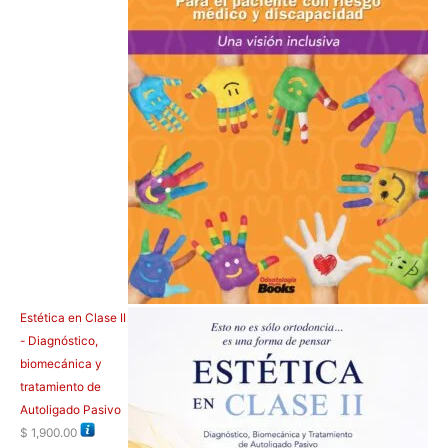
Estética en Clase II
- Diagnóstico,
biomecánica y
tratamiento de
Autoligado Pasivo
$
1,900.00