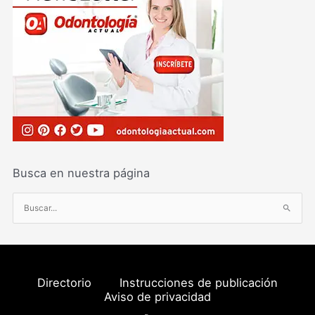
Busca en nuestra página
B
u
s
c
a
Directorio
Instrucciones de publicación
r
Aviso de privacidad
p