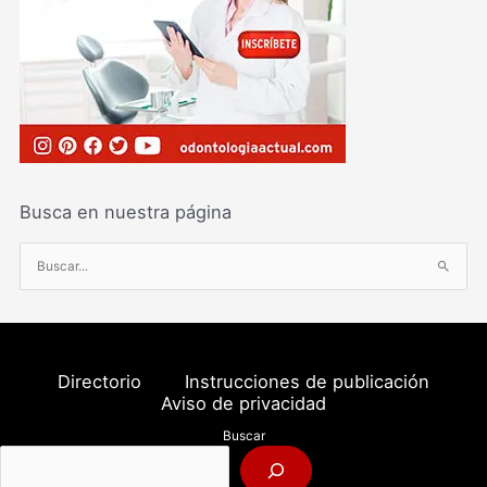
Busca en nuestra página
B
u
s
c
a
Directorio
Instrucciones de publicación
r
Aviso de privacidad
p
Buscar
o
r