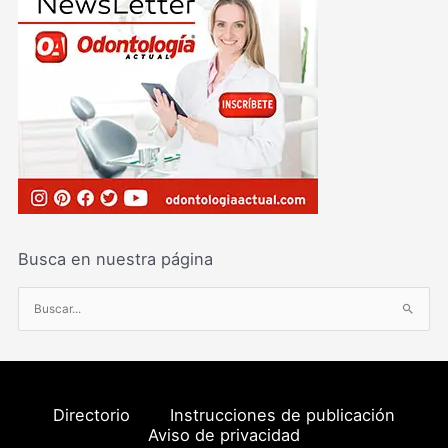
Busca en nuestra página
B
u
s
c
a
Directorio
Instrucciones de publicación
r
Aviso de privacidad