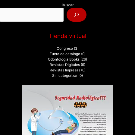
p
Buscar
o
r
:
Tienda virtual
Congreso
(3)
Fuera de catalogo
(0)
Odontología Books
(26)
Revistas Digitales
(5)
Revistas Impresas
(0)
Sin categorizar
(0)