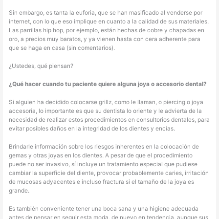
Sin embargo, es tanta la euforia, que se han masificado al venderse por
internet, con lo que eso implique en cuanto a la calidad de sus materiales.
Las parrillas hip hop, por ejemplo, están hechas de cobre y chapadas en
oro, a precios muy baratos, y ya vienen hasta con cera adherente para
que se haga en casa (sin comentarios).
¿Ustedes, qué piensan?
¿Qué hacer cuando tu paciente quiere alguna joya o accesorio dental?
Si alguien ha decidido colocarse grillz, como le llaman, o piercing o joya
accesoria, lo importante es que su dentista lo oriente y le advierta de la
necesidad de realizar estos procedimientos en consultorios dentales, para
evitar posibles daños en la integridad de los dientes y encías.
Brindarle información sobre los riesgos inherentes en la colocación de
gemas y otras joyas en los dientes. A pesar de que el procedimiento
puede no ser invasivo, sí incluye un tratamiento especial que pudiese
cambiar la superficie del diente, provocar probablemente caries, irritación
de mucosas adyacentes e incluso fractura si el tamaño de la joya es
grande.
Es también conveniente tener una boca sana y una higiene adecuada
antes de pensar en seguir esta moda, de nuevo en tendencia, aunque sus