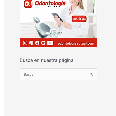
Busca en nuestra página
B
u
s
c
a
r
p