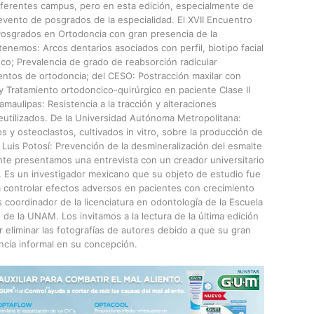
iferentes campus, pero en esta edición, especialmente de
evento de posgrados de la especialidad. El XVII Encuentro
Posgrados en Ortodoncia con gran presencia de la
enemos: Arcos dentarios asociados con perfil, biotipo facial
co; Prevalencia de grado de reabsorción radicular
entos de ortodoncia; del CESO: Postracción maxilar con
 y Tratamiento ortodoncico-quirúrgico en paciente Clase II
maulipas: Resistencia a la tracción y alteraciones
reutilizados. De la Universidad Autónoma Metropolitana:
s y osteoclastos, cultivados in vitro, sobre la producción de
 Luis Potosí: Prevención de la desmineralización del esmalte
nte presentamos una entrevista con un creador universitario
. Es un investigador mexicano que su objeto de estudio fue
a controlar efectos adversos en pacientes con crecimiento
 es coordinador de la licenciatura en odontología de la Escuela
de la UNAM. Los invitamos a la lectura de la última edición
 eliminar las fotografías de autores debido a que su gran
ncia informal en su concepción.