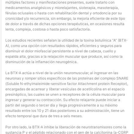
múltiples factores y manifestaciones presentes, suele tratarlo con
medicamentos analgésicos y miorelajantes, sioterapia, masoterapia,
férulas oclusales o hasta con rehabilitación dental y ortodoncia por su
cronicidad y/o recurrencia, sin embargo, la mejoría eficiente de este tipo
de dolor a través de dichas opciones terapéuticas, en ocasiones resulta
lenta, compleja, costosa o hasta poco satisfactoria.
Los estudios recientes señalan la utilidad de la toxina botulínica “A” (BTX-
A), como una opción con resultados rápidos, eficientes y seguros para
disminuir el dolor miofascial persistente a nivel de cabeza, cuello y
espalda alta, gracias a la relajación muscular que produce, así como la
disminución de la inflamación neurogénica.
La BTX-A actúa a nivel de la unión neuromuscular, al ingresar en las
neuronas y romper sitios específicos de las proteínas del complejo SNARE
(Soluble N-ethylmaleimide-sensitive factor Attachment protein Receptor),
encargadas de acarrear y liberar vesículas de acetilcolina en el espacio
presináptico, las cuales se unen a receptores de la célula muscular para
ingresar y generar su contracción. Su efecto relajante puede iniciar a
partir del segundo o tercer día y llega progresivamente a su máximo
resultado entre los 10 y 21 días posteriores a su administración, tiene un
efecto temporal que dura de tres a seis meses.
Por otro lado, la BTX-A inhibe la liberación de neurotransmisores como la
sustancia P y el péptido relacionado con el gen de la calcitonina (a-CGRP