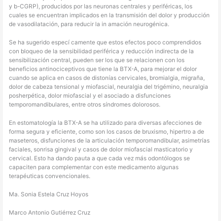
y b-CGRP), producidos por las neuronas centrales y periféricas, los
cuales se encuentran implicados en la transmisión del dolor y producción
de vasodilatación, para reducir la in amación neurogénica.
Se ha sugerido especí camente que estos efectos poco comprendidos
con bloqueo de la sensibilidad periférica y reducción indirecta de la
sensibilización central, pueden ser los que se relacionen con los
beneficios antinociceptivos que tiene la BTX-A, para mejorar el dolor
cuando se aplica en casos de distonías cervicales, bromialgia, migraña,
dolor de cabeza tensional y miofascial, neuralgia del trigémino, neuralgia
posherpética, dolor miofascial y el asociado a disfunciones
temporomandibulares, entre otros síndromes dolorosos.
En estomatología la BTX-A se ha utilizado para diversas afecciones de
forma segura y eficiente, como son los casos de bruxismo, hipertro a de
maseteros, disfunciones de la articulación temporomandibular, asimetrías
faciales, sonrisa gingival y casos de dolor miofascial masticatorio y
cervical. Esto ha dando pauta a que cada vez más odontólogos se
capaciten para complementar con este medicamento algunas
terapéuticas convencionales.
Ma. Sonia Estela Cruz Hoyos
Marco Antonio Gutiérrez Cruz