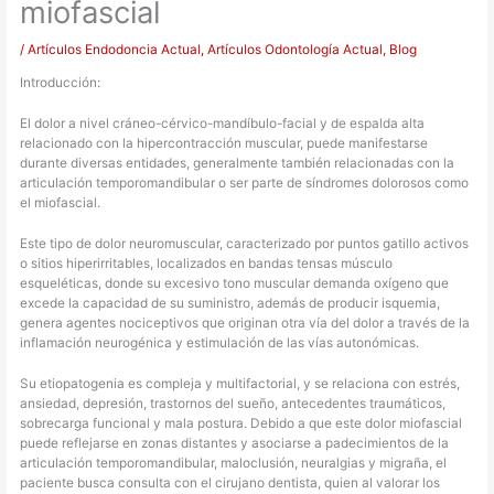
miofascial
/
Artículos Endodoncia Actual
,
Artículos Odontología Actual
,
Blog
Introducción:
El dolor a nivel cráneo-cérvico-mandíbulo-facial y de espalda alta
relacionado con la hipercontracción muscular, puede manifestarse
durante diversas entidades, generalmente también relacionadas con la
articulación temporomandibular o ser parte de síndromes dolorosos como
el miofascial.
Este tipo de dolor neuromuscular, caracterizado por puntos gatillo activos
o sitios hiperirritables, localizados en bandas tensas músculo
esqueléticas, donde su excesivo tono muscular demanda oxígeno que
excede la capacidad de su suministro, además de producir isquemia,
genera agentes nociceptivos que originan otra vía del dolor a través de la
inflamación neurogénica y estimulación de las vías autonómicas.
Su etiopatogenia es compleja y multifactorial, y se relaciona con estrés,
ansiedad, depresión, trastornos del sueño, antecedentes traumáticos,
sobrecarga funcional y mala postura. Debido a que este dolor miofascial
puede reflejarse en zonas distantes y asociarse a padecimientos de la
articulación temporomandibular, maloclusión, neuralgias y migraña, el
paciente busca consulta con el cirujano dentista, quien al valorar los