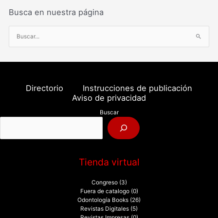
Busca en nuestra página
B
u
s
c
a
Directorio
Instrucciones de publicación
r
Aviso de privacidad
p
Buscar
o
r
:
Tienda virtual
Congreso
(3)
Fuera de catalogo
(0)
Odontología Books
(26)
Revistas Digitales
(5)
Revistas Impresas
(0)