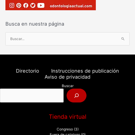
Busca en nuestra página
B
u
s
c
a
Directorio
Instrucciones de publicación
r
Aviso de privacidad
p
Buscar
o
r
:
Tienda virtual
Congreso
(3)
Fuera de catalogo
(0)