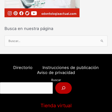
Busca en nuestra página
B
u
s
c
a
Directorio
Instrucciones de publicación
r
Aviso de privacidad
p
Buscar
o
r
:
Tienda virtual