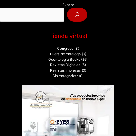
p
Buscar
o
r
:
Tienda virtual
Congreso
(3)
Fuera de catalogo
(0)
Odontología Books
(26)
Revistas Digitales
(5)
Revistas Impresas
(0)
Sin categorizar
(0)