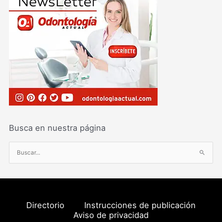
Busca en nuestra página
B
u
s
c
a
Directorio
Instrucciones de publicación
r
Aviso de privacidad