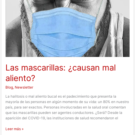
Las mascarillas: ¿causan mal
aliento?
Blog
,
Newsletter
La halitosis o mal aliento bucal es el padecimiento que presenta la
mayoría de las personas en algún momento de su vida: un 80% en nuestro
país, para ser exactos. Personas involucradas en la salud oral comentan
que las mascarillas pueden ser agentes conductores. ¿Será? Desde la
aparición del COVID-19, las instituciones de salud recomendaron el
Leer más »