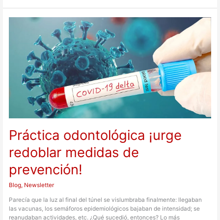
Práctica
odontológica
¡urge
redoblar
medidas
de
prevención!
Práctica odontológica ¡urge
redoblar medidas de
prevención!
Blog
,
Newsletter
Parecía que la luz al final del túnel se vislumbraba finalmente: llegaban
las vacunas, los semáforos epidemiológicos bajaban de intensidad; se
reanudaban actividades, etc. ¿Qué sucedió, entonces? Lo más