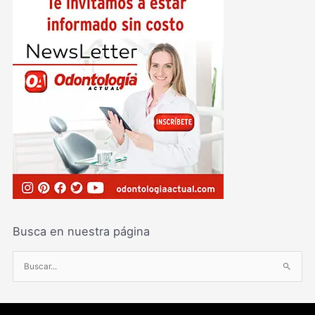
Busca en nuestra página
B
u
s