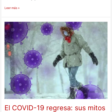
Leer más »
El
COVID-
19
regresa:
sus
mitos
y
verdades
El COVID-19 regresa: sus mitos