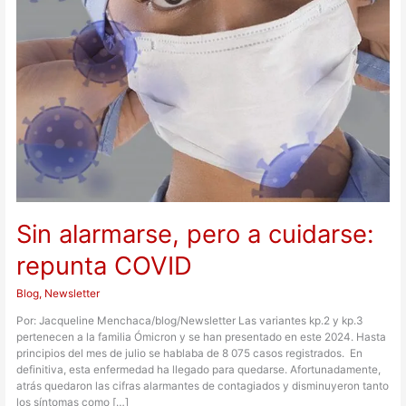
repunta
COVID
Sin alarmarse, pero a cuidarse:
repunta COVID
Blog
,
Newsletter
Por: Jacqueline Menchaca/blog/Newsletter Las variantes kp.2 y kp.3
pertenecen a la familia Ómicron y se han presentado en este 2024. Hasta
principios del mes de julio se hablaba de 8 075 casos registrados. En
definitiva, esta enfermedad ha llegado para quedarse. Afortunadamente,
atrás quedaron las cifras alarmantes de contagiados y disminuyeron tanto
los síntomas como […]