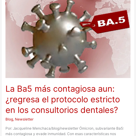
contagiosa
aun:
¿regresa
el
protocolo
estricto
en
los
consultorios
dentales?
La Ba5 más contagiosa aun:
¿regresa el protocolo estricto
en los consultorios dentales?
Blog
,
Newsletter
Por: Jacqueline Menchaca/blog/newsletter Ómicron, subvariante Ba5:
más contagiosa y evade inmunidad. Con esas características nos