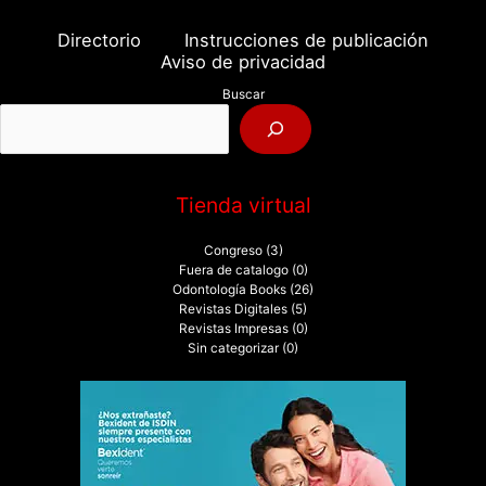
c
a
Directorio
Instrucciones de publicación
r
Aviso de privacidad
p
Buscar
o
r
:
Tienda virtual
Congreso
(3)
Fuera de catalogo
(0)
Odontología Books
(26)
Revistas Digitales
(5)
Revistas Impresas
(0)
Sin categorizar
(0)