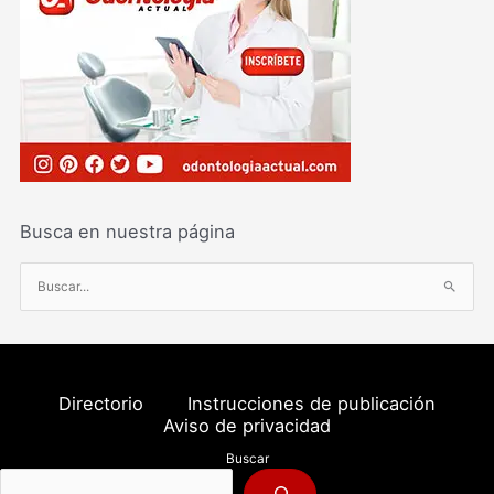
Busca en nuestra página
B
u
s
c
a
Directorio
Instrucciones de publicación
r
Aviso de privacidad
p
Buscar
o
r