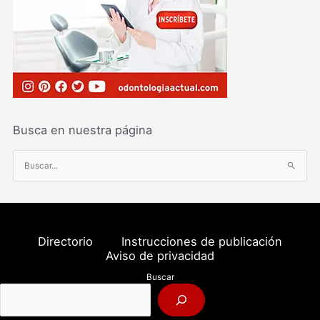
Busca en nuestra página
B
u
s
c
a
Directorio
Instrucciones de publicación
r
Aviso de privacidad
p
Buscar
o
r
: