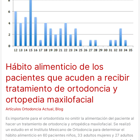
que
acuden
a
recibir
tratamiento
de
ortodoncia
y
ortopedia
maxilofacial
Hábito alimenticio de los
pacientes que acuden a recibir
tratamiento de ortodoncia y
ortopedia maxilofacial
Artículos Ortodoncia Actual
,
Blog
Es importante para el ortodontista no omitir la alimentación del paciente al
hacer un tratamiento de ortodoncia y ortopédica maxilofacial. Se realizó
un estudio en el Instituto Mexicano de Ortodoncia para determinar el
hábito alimenticio en 60 pacientes niños, 33 adultos mujeres y 27 adultos