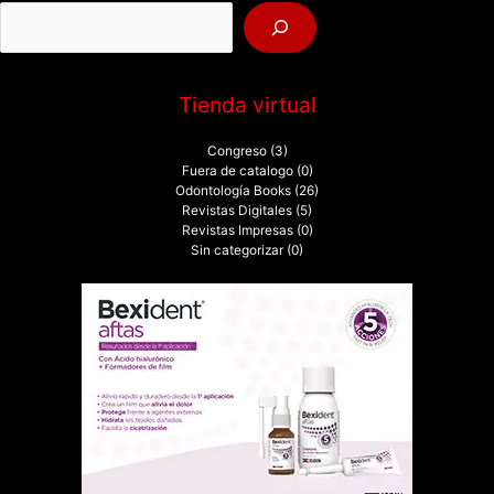
o
r
:
Tienda virtual
Congreso
(3)
Fuera de catalogo
(0)
Odontología Books
(26)
Revistas Digitales
(5)
Revistas Impresas
(0)
Sin categorizar
(0)