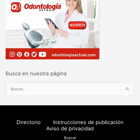
Busca en nuestra página
B
u
s
c
a
Directorio
Instrucciones de publicación
r
Aviso de privacidad
p
Buscar