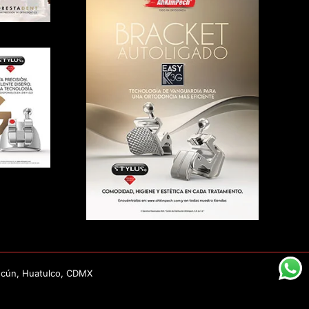
ncún, Huatulco, CDMX