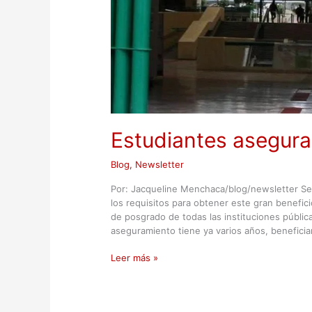
Estudiantes asegura
Blog
,
Newsletter
Por: Jacqueline Menchaca/blog/newsletter Se
los requisitos para obtener este gran benefici
de posgrado de todas las instituciones públic
aseguramiento tiene ya varios años, benefici
Leer más »