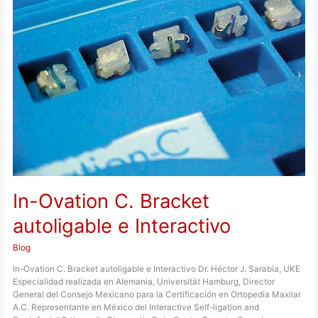
Bracket
autoligable
e
Interactivo
In-Ovation C. Bracket
autoligable e Interactivo
Blog
In-Ovation C. Bracket autoligable e Interactivo Dr. Héctor J. Sarabia, UKE
Especialidad realizada en Alemania, Universität Hamburg, Director
General del Consejo Mexicano para la Certificación en Ortopedia Maxilar
A.C. Representante en México del Interactive Self-ligation and