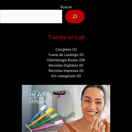
p
Buscar
o
r
:
Tienda virtual
Congreso
(3)
Fuera de catalogo
(0)
Odontología Books
(26)
Revistas Digitales
(5)
Revistas Impresas
(0)
Sin categorizar
(0)