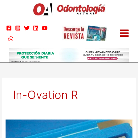
Ir
al
contenido
In-Ovation R
In-
Ovation
C.