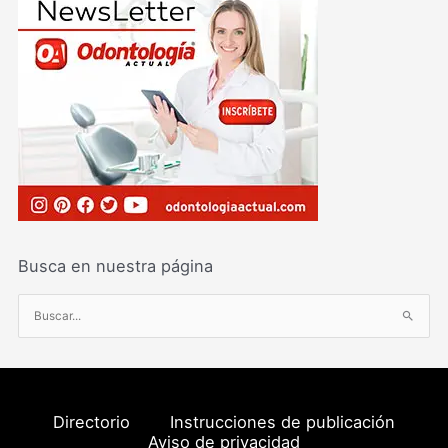
Busca en nuestra página
B
u
s
c
a
Directorio
Instrucciones de publicación
r
Aviso de privacidad