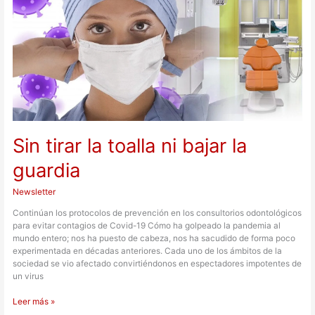
la
toalla
ni
bajar
la
guardia
Sin tirar la toalla ni bajar la
guardia
Newsletter
Continúan los protocolos de prevención en los consultorios odontológicos
para evitar contagios de Covid-19 Cómo ha golpeado la pandemia al
mundo entero; nos ha puesto de cabeza, nos ha sacudido de forma poco
experimentada en décadas anteriores. Cada uno de los ámbitos de la
sociedad se vio afectado convirtiéndonos en espectadores impotentes de
un virus
Leer más »