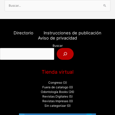
B
u
s
c
a
Directorio
Instrucciones de publicación
r
Aviso de privacidad
p
Buscar
o
r
:
Tienda virtual
Congreso
(3)
Fuera de catalogo
(0)
Odontología Books
(26)
Revistas Digitales
(5)
Revistas Impresas
(0)
Sin categorizar
(0)