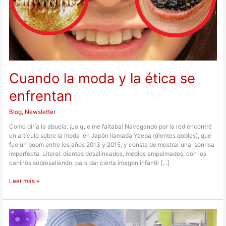
ética
se
enfrentan
Cuando la moda y la ética se
enfrentan
Blog
,
Newsletter
Como diría la abuela: ¡Lo que me faltaba! Navegando por la red encontré
un artículo sobre la moda en Japón llamada Yaeba (dientes dobles), que
fue un boom entre los años 2013 y 2015, y consta de mostrar una sonrisa
imperfecta. Literal: dientes desalineados, medios empalmados, con los
caninos sobresaliendo, para dar cierta imagen infantil […]
Leer más »
Sin
tirar