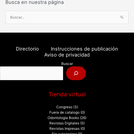
Busca en nuestra página
B
u
s
c
a
Directorio
Instrucciones de publicación
r
Aviso de privacidad
p
Buscar
o
r
:
Tienda virtual
Congreso
(3)
Fuera de catalogo
(0)
Odontología Books
(26)
Revistas Digitales
(5)
Revistas Impresas
(0)
Sin categorizar
(0)