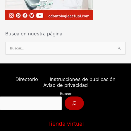
Busca en nuestra página
B
u
s
c
a
Directorio
Instrucciones de publicación
r
Aviso de privacidad
p
Buscar
o
r
:
Tienda virtual