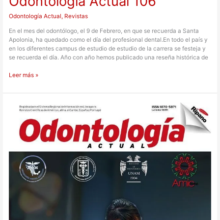
Odontología Actual 106
Odontología Actual
,
Revistas
En el mes del odontólogo, el 9 de Febrero, en que se recuerda a Santa
Apolonia, ha quedado como el día del profesional dental.En todo el país y
en los diferentes campus de estudio de estudio de la carrera se festeja y
se recuerda el día. Año con año hemos publicado una reseña histórica de
Leer más »
Odontología
Actual
105