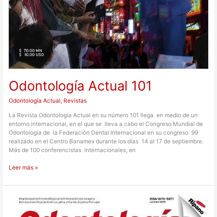
Odontología Actual 101
Odontología Actual
,
Revistas
La Revista Odontología Actual en su número 101 llega en medio de un
entorno internacional, en el que se lleva a cabo el Congreso Mundial de
Odontología de la Federación Dental Internacional en su congreso 99
realizado en el Centro Banamex durante los días 14 al 17 de septiembre.
Más de 100 conferencistas internacionales, en
Leer más »
Odontología
Actual
100