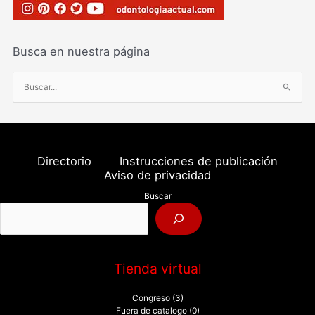
Busca en nuestra página
B
u
s
c
a
Directorio
Instrucciones de publicación
r
Aviso de privacidad
p
Buscar
o
r
:
Tienda virtual
Congreso
(3)
Fuera de catalogo
(0)