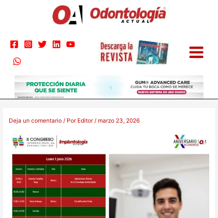
Ir
B
al
u
contenido
s
c
a
r
p
o
r
Nombre*
Correo
Web
:
electrónico*
Deja un comentario
/ Por
Editor
/
marzo 23, 2026