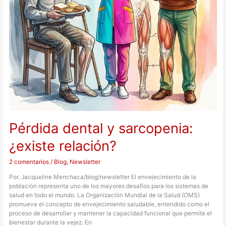
Pérdida dental y sarcopenia:
¿existe relación?
2 comentarios
/
Blog
,
Newsletter
Por. Jacqueline Menchaca/blog/newsletter El envejecimiento de la
población representa uno de los mayores desafíos para los sistemas de
salud en todo el mundo. La Organización Mundial de la Salud (OMS)
promueve el concepto de envejecimiento saludable, entendido como el
proceso de desarrollar y mantener la capacidad funcional que permite el
bienestar durante la vejez. En