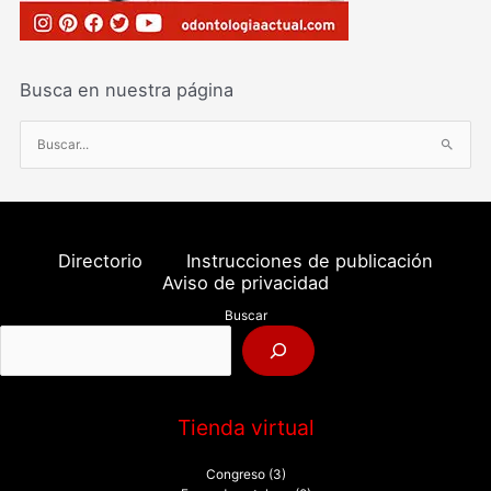
Busca en nuestra página
B
u
s
c
a
Directorio
Instrucciones de publicación
r
Aviso de privacidad
p
Buscar
o
r
:
Tienda virtual
Congreso
(3)