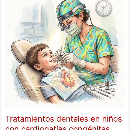
en
niños
con
cardiopatías
congénitas
Tratamientos dentales en niños
con cardiopatías congénitas