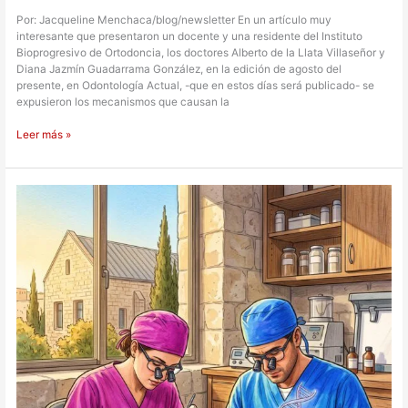
Por: Jacqueline Menchaca/blog/newsletter En un artículo muy
interesante que presentaron un docente y una residente del Instituto
Bioprogresivo de Ortodoncia, los doctores Alberto de la Llata Villaseñor y
Diana Jazmín Guadarrama González, en la edición de agosto del
presente, en Odontología Actual, -que en estos días será publicado- se
expusieron los mecanismos que causan la
Leer más »
Jerusalén
albergará
el
primer
simposio
internacional
sobre
medicina
forense
y
los
desafíos
de
la