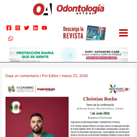
Ir
B
al
u
contenido
s
c
a
r
p
o
r
Nombre*
Correo
Web
:
electrónico*
Deja un comentario
/ Por
Editor
/
marzo 23, 2026