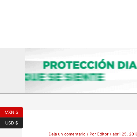
Ir
al
contenido
MXN $
Nombre*
Correo
Web
electrónico*
USD $
Deja un comentario
/ Por
Editor
/
abril 25, 201