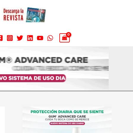
B
u
s