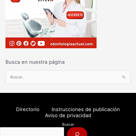
Busca en nuestra página
B
u
s
c
a
Directorio
Instrucciones de publicación
r
Aviso de privacidad
p
Buscar
o
r