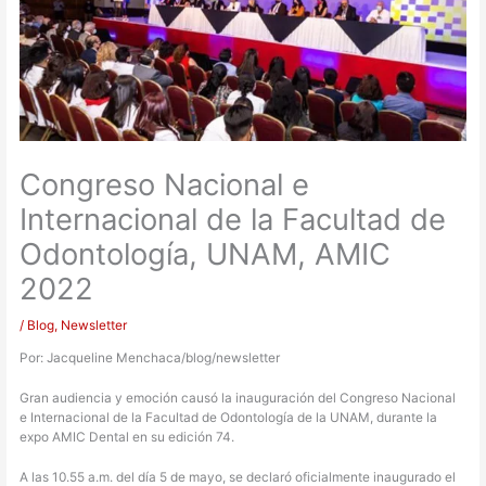
Congreso Nacional e
Internacional de la Facultad de
Odontología, UNAM, AMIC
2022
/
Blog
,
Newsletter
Por: Jacqueline Menchaca/blog/newsletter
Gran audiencia y emoción causó la inauguración del Congreso Nacional
e Internacional de la Facultad de Odontología de la UNAM, durante la
expo AMIC Dental en su edición 74.
A las 10.55 a.m. del día 5 de mayo, se declaró oficialmente inaugurado el