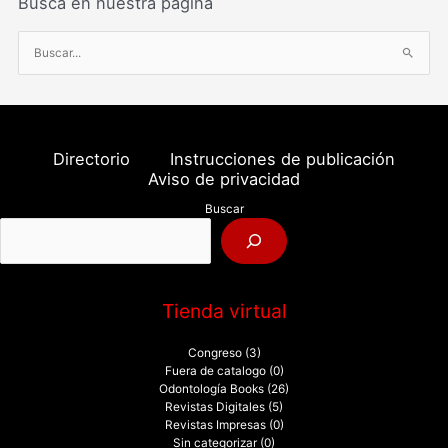
Busca en nuestra página
B
u
s
c
a
Directorio
Instrucciones de publicación
r
Aviso de privacidad
p
Buscar
o
r
:
Tienda virtual
Congreso
(3)
Fuera de catalogo
(0)
Odontología Books
(26)
Revistas Digitales
(5)
Revistas Impresas
(0)
Sin categorizar
(0)