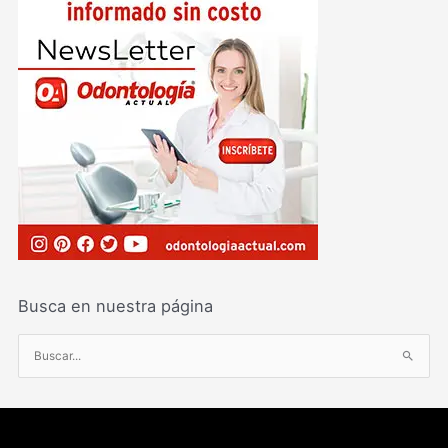
Busca en nuestra página
B
u
s
c