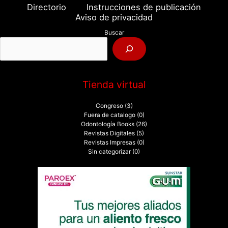
a
Directorio
Instrucciones de publicación
r
Aviso de privacidad
p
Buscar
o
r
:
Tienda virtual
Congreso
(3)
Fuera de catalogo
(0)
Odontología Books
(26)
Revistas Digitales
(5)
Revistas Impresas
(0)
Sin categorizar
(0)