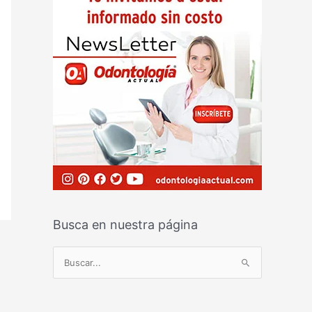
Busca en nuestra página
B
u
s