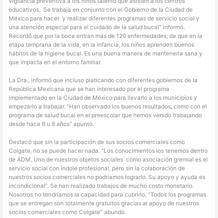
vigilancia preventiva a los niños talento que asisten a los centros
educativos.
Se trabaja en conjunto con el Gobierno de la Ciudad de
México para hacer
y realizar diferentes programas de servicio social y
una atención especial para el cuidado de la salud bucal” informó.
Recordó que por la boca entran más de 120 enfermedades; de que en la
etapa temprana de la vida, en la infancia, los niños aprenden buenos
hábitos de la higiene bucal. Es una buena manera de mantenerla sana y
que impacta en el entorno familiar.
La Dra., informó que incluso platicando con diferentes gobiernos de la
República Mexicana que se han interesado por el programa
implementado en la Ciudad de México para llevarlo a los municipios y
empezarlo a trabajar. “Han observado los buenos resultados, como con el
programa de salud bucal en el preescolar que hemos venido trabajando
desde hace 6 u 8 años” apuntó.
Destacó que sin la participación de sus socios comerciales como
Colgate, no se puede hacer nada. “Los conocimientos los tenemos dentro
de ADM. Uno de nuestros objetos sociales
como asociación gremial es el
servicio social con índole profesional, pero sin la colaboración de
nuestros socios comerciales no podríamos lograrlo. Su apoyo y ayuda es
incondicional”. Se han realizado trabajos de mucho costo monetario.
Nosotros no tendríamos la capacidad para cubrirlo. “Todos los programas
que se entregan son totalmente gratuitos gracias al apoyo de nuestros
socios comerciales como Colgate” abundó.