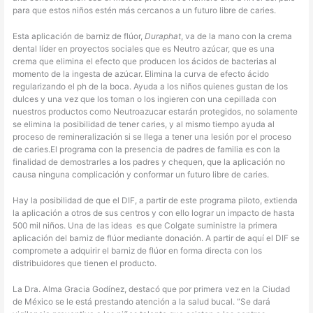
para que estos niños estén más cercanos a un futuro libre de caries.
Esta aplicación de barniz de flúor,
Duraphat
, va de la mano con la crema
dental líder en proyectos sociales que es Neutro azúcar, que es una
crema que elimina el efecto que producen los ácidos de bacterias al
momento de la ingesta de azúcar. Elimina la curva de efecto ácido
regularizando el ph de la boca. Ayuda a los niños quienes gustan de los
dulces y una vez que los toman o los ingieren con una cepillada con
nuestros productos como Neutroazucar estarán protegidos, no solamente
se elimina la posibilidad de tener caries, y al mismo tiempo ayuda al
proceso de remineralización si se llega a tener una lesión por el proceso
de caries.El programa con la presencia de padres de familia es con la
finalidad de demostrarles a los padres y chequen, que la aplicación no
causa ninguna complicación y conformar un futuro libre de caries.
Hay la posibilidad de que el DIF, a partir de este programa piloto, extienda
la aplicación a otros de sus centros y con ello lograr un impacto de hasta
500 mil niños. Una de las ideas
es que Colgate suministre la primera
aplicación del barniz de flúor mediante donación. A partir de aquí el DIF se
compromete a adquirir el barniz de flúor en forma directa con los
distribuidores que tienen el producto.
La Dra. Alma Gracia Godínez, destacó que por primera vez en la Ciudad
de México se le está prestando atención a la salud bucal. “Se dará