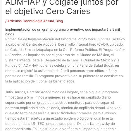
ADM-IAP y Colgate juntos por
el objetivo Cero Caries
/
Artículos Odontología Actual
,
Blog
Implementación de un gran programa preventivo que impactará a 5 mil
niños
Primer Día de Implementación del
Programa Piloto
Por tu Sonrisa
se llevó
a cabo en el Centro de Apoyo al Desarrollo Integral Ford (CADI), ubicado
en Calzada Ermita-Iztapalapa en la Col. Reforma Política. El Programa
Por
tu Sonrisa
, es impulsado por el gobierno de la Ciudad de México, el
Sistema Integral para el Desarrollo de la Familia Ciudad de México y la
Fundación ADM-IAP, quienes celebraron una Feria de Salud Bucal, en
donde se registró la asistencia de 2
mil personas entre niños, niñas y
padres de familia. El programa preventivo en su primera fase consiste en
la la aplicación de Flúor a los beneficiados.
Julio Barrios, Gerente Académico de Colgate, señaló que el programa
“impactará a 5 mil niños a quienes se les hace un cepillado diario
supervisado por un grupo de maestros monitores para que sepan el
correcto cepillado diario, es decir, técnica de cepillado dental. Una vez
que esto termine pasarán a sus actividades normales, pero al mismo
tiempo estarán sujetos a un estudio epidemiológico, el cual lo esta
conduciendo la UNITEC, encabezado por el Dr. Luis Karakowsky de
odontopediatría. Es un estudio que verificará el impacto que tienen el