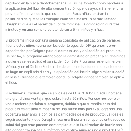
cepillado en la placa dentobacteriana. El DIF ha tomado como bandera a
la aplicación del flúor de alta concentración que los ayudará a tener una
prevención a nivel de lo que es la caries. Estos niños tendrán la
posibilidad de que se les coloque cada seis meses un barniz llamado
Duraphat
, que es el barniz de flúor de Colgate. La colocación dura tres
minutos y en una semana se atenderán a 5 mil niños y niñas.
El programa inicia con una semana completa de aplicación de barnices
flúor a estos niños hecha por los odontólogos del DIF quienes fueron
capacitados por Colgate para el correcto uso y aplicación del producto.
De hecho, el programa arrancó con la demostración práctica en dos niños
a quienes se les aplicó el barniz de flúor. Este Programa
es el primero en
México y en el Distrito Federal donde estamos haciendo realidad de que
se haga un cepillado diario y la aplicación del barniz. Algo similar sucedió
en la isla Granada que también condujo Colgate donde también se aplicó
el flúor.
El volumen
Duraphat
que se aplica es de 60 a 70 tubos. Cada uno tiene
una grandísima ventaja: que cubre hasta 90 niños. Por eso nos pone en
una excelente posición el programa, debido a que el rendimiento del
producto es altísimo e impacta de una forma muy positiva, logrando una
cobertura muy amplia con bajas cantidades de este producto. La idea es
seguir adelante y que Duraphat sea una línea a nivel que las entidades de
salud del gobierno puedan contemplar; que la fluorización de barniz con
alta concentración sea el método preventivo número uno a nivel del país