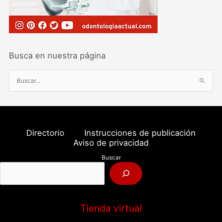
Busca en nuestra página
B
u
s
c
a
Directorio
Instrucciones de publicación
r
Aviso de privacidad
p
Buscar
o
r
:
Tienda virtual