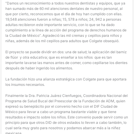
“Damos un reconocimiento a todos nuestros dentistas y equipos, que ya
han sumado más de 60 mil atenciones dentales de nuestro personal, al
que por cierto, reconocemos que el día de hoy han cumplido con ellas.
19,548 atenciones fueron a niñas; 15, 578 a niños; 24, 942 a personas
adultas recibieron este importante servicio, con lo que se ha dado
cumplimiento a la línea de acción del programa de derechos humanos de
la Ciudad de México”. Agradeció las mil cremas y cepillos para niños y
niñas, además de los mil cepillos para adultos que Colgate obsequió.
El proyecto se puede dividir en dos: una de salud; la aplicación del barniz
de flúor
y otra educativa; que es enseñar a los niños
que es tan
importante lavarse las manos antes de comer, como cepillarse los dientes
después de haber ingerido los alimentos.
La fundación hizo una alianza estratégica con Colgate para que aportara
los insumos necesarios.
Finalmente la Dra. Patricia Juárez Cienfuegos, Coordinadora Nacional del
Programa de Salud Bucal del Preescolar de la Fundación de ADM, quien
expresó su beneplácito por el convenio hecho con el DIF Ciudad de
México para llevar a cabo un programa bastante viable y que tiene
resultados e impacto sobre los niños. Este convenio puede servir como un
principio para que otros DID de otros estados lo lleven a cabo también, lo
cual sería muy grato para nosotros y podamos abarcar más a la niñez
mexicana.