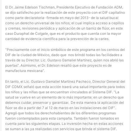
El Dr. Jaime Edelson Tischman, Presidente Ejecutivo de Fundación ADM,
se dijo satisfecho por la realización de este proyecto con el DIF capitalino
como parte declaratoria- firmada en mayo del 2013- de la salud bucal
como un derecho universal de los niños; el cual implica acceso a cepillos
y cremas, revisiones periódica y aplicación de un barniz de flúor, en este
caso Duraphat de Colgate, que es el producto que cuenta con la mayor
cantidad de evidencia científica para la prevención de la caries.
“Precisamente con el inicio simbólico de este programa en los centros del
DIF de la ciudad de México, dado que
nos brindó todas las facilidades a
través de su Director. Lic. Gustavo Gamaliel Martínez, quien nos abrió las
puertas”. Asimismo, el Dr. Edelson resaltó que este proyecto es de
manufactura mexicana”.
En tanto, el Lic. Gustavo Gamaliel Martínez Pacheco, Director General del
DIF CDMX señaló que esta acción traerá una salud importante para todos
los niños y las niñas que se encuentran vinculados al Sistema DIF. “La
salud se vuelve en un elemento de lo más importante; en un derecho que
debemos cuidar, preservar y garantizar.
De esta manera la aplicación del
flúor se dio a partir del 7 al 12 de marzo en las instalaciones del DIF”.
Agregó que todos los derechohabientes de los diferentes programas
fueron contemplados para esta campaña. También fueron tomados en
cuenta para las siguientes etapas. La inversión hecha en estas acciones
se suman a las ya realizadas con servicios que brinda el sistema DIF.