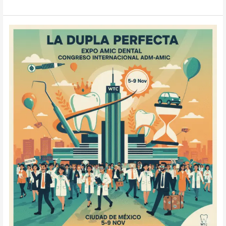
Expo
AMIC
Dental
y
el
Congreso
Internacional
ADM-
AMIC:
Regresa
la
dupla
perfecta