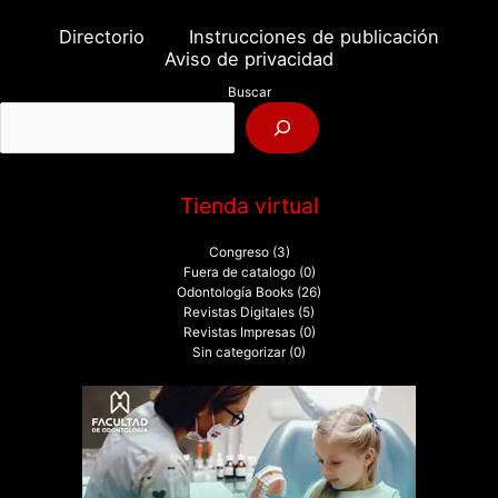
a
Directorio
Instrucciones de publicación
r
Aviso de privacidad
p
Buscar
o
r
:
Tienda virtual
Congreso
(3)
Fuera de catalogo
(0)
Odontología Books
(26)
Revistas Digitales
(5)
Revistas Impresas
(0)
Sin categorizar
(0)