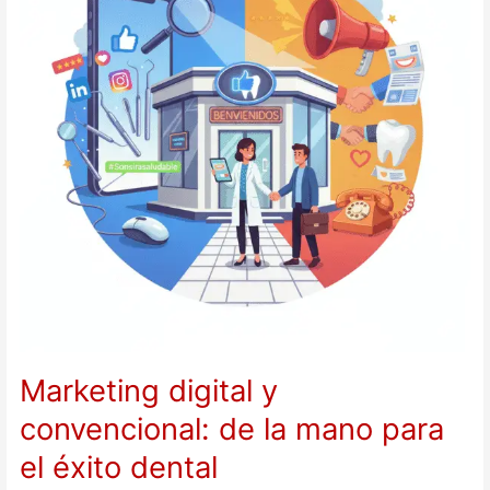
la
mano
para
el
éxito
dental
Marketing digital y
convencional: de la mano para
el éxito dental