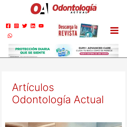
Ir
al
contenido
Artículos
Odontología Actual
Odontología