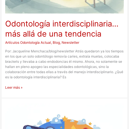
Odontología interdisciplinaria…
más allá de una tendencia
Artículos Odontología Actual
,
Blog
,
Newsletter
Por: Jacqueline Menchaca/blog/newsletter Atrás quedaron ya los tiempos
en los que un solo odontólogo removía caries, extraía muelas, colocaba
brackets y llevaba a cabo endodoncias él mismo. Ahora, no solamente se
hallan en pleno apogeo las especialidades odontológicas, sino la
colaboración entre todas ellas a través del manejo interdisciplinario. ¿Qué
es la odontología interdisciplinaria? Es
Leer más »
Marketing
digital
y
convencional:
de