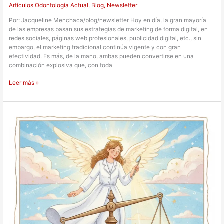
Artículos Odontología Actual
,
Blog
,
Newsletter
Por: Jacqueline Menchaca/blog/newsletter Hoy en día, la gran mayoría
de las empresas basan sus estrategias de marketing de forma digital, en
redes sociales, páginas web profesionales, publicidad digital, etc., sin
embargo, el marketing tradicional continúa vigente y con gran
efectividad. Es más, de la mano, ambas pueden convertirse en una
combinación explosiva que, con toda
Leer más »
Precios
caros,
pero
justos,
por
una
buena
atención
dental