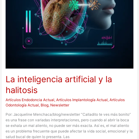
La inteligencia artificial y la
halitosis
Artículos Endodoncia Actual
,
Artículos Implantología Actual
,
Artículos
Odontología Actual
,
Blog
,
Newsletter
Por: Jacqueline Menchaca/blog/newsletter “Calladito te ves más bonito”
es una frase con variadas interpretaciones, pero cuando al abrir la boca
se exhala un mal aliento, no puede ser más exacta. Así es, el mal aliento
es un problema frecuente que puede afectar la vida social, emocional y la
salud bucal de quien lo presenta. Las