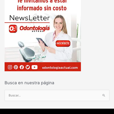
Busca en nuestra página
B
u
s
c