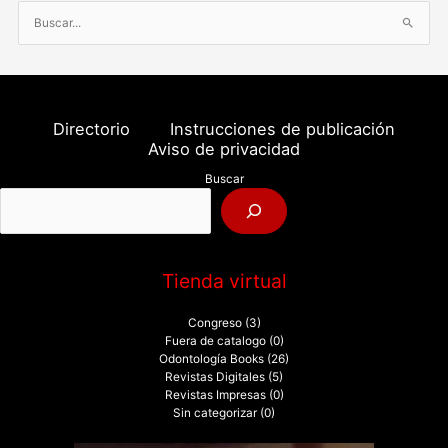
B
u
s
c
a
Directorio
Instrucciones de publicación
r
Aviso de privacidad
p
Buscar
o
r
:
Tienda virtual
Congreso
(3)
Fuera de catalogo
(0)
Odontología Books
(26)
Revistas Digitales
(5)
Revistas Impresas
(0)
Sin categorizar
(0)