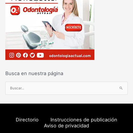
Busca en nuestra página
B
u
s
c
a
Directorio
Instrucciones de publicación
r
Aviso de privacidad
p