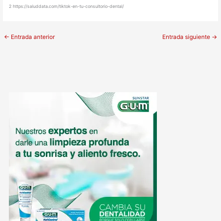
2
https://saluddata.com/tiktok-en-tu-consultorio-dental/
←
Entrada anterior
Entrada siguiente
→