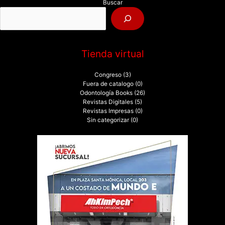
Buscar
o
r
:
Tienda virtual
Congreso
(3)
Fuera de catalogo
(0)
Odontología Books
(26)
Revistas Digitales
(5)
Revistas Impresas
(0)
Sin categorizar
(0)