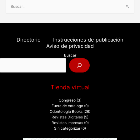
B
u
s
c
a
Directorio
Instrucciones de publicación
r
Aviso de privacidad
p
Buscar
o
r
:
Tienda virtual
Congreso
(3)
Fuera de catalogo
(0)
Odontología Books
(26)
Revistas Digitales
(5)
Revistas Impresas
(0)
Sin categorizar
(0)