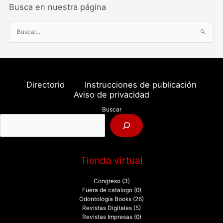
Busca en nuestra página
B
u
s
c
a
Directorio
Instrucciones de publicación
r
Aviso de privacidad
p
Buscar
o
r
:
Tienda virtual
Congreso
(3)
Fuera de catalogo
(0)
Odontología Books
(26)
Revistas Digitales
(5)
Revistas Impresas
(0)