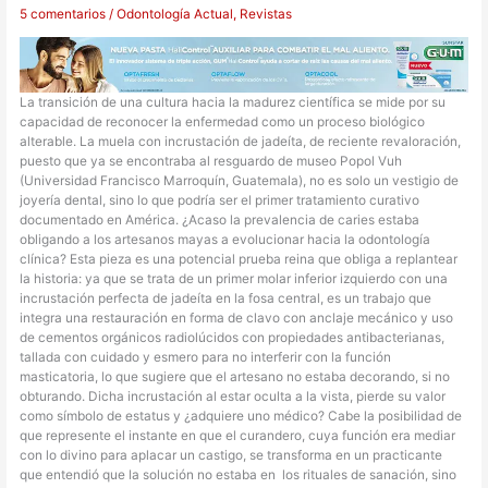
5 comentarios
/
Odontología Actual
,
Revistas
La transición de una cultura hacia la madurez científica se mide por su
capacidad de reconocer la enfermedad como un proceso biológico
alterable. La muela con incrustación de jadeíta, de reciente revaloración,
puesto que ya se encontraba al resguardo de museo Popol Vuh
(Universidad Francisco Marroquín, Guatemala), no es solo un vestigio de
joyería dental, sino lo que podría ser el primer tratamiento curativo
documentado en América. ¿Acaso la prevalencia de caries estaba
obligando a los artesanos mayas a evolucionar hacia la odontología
clínica? Esta pieza es una potencial prueba reina que obliga a replantear
la historia: ya que se trata de un primer molar inferior izquierdo con una
incrustación perfecta de jadeíta en la fosa central, es un trabajo que
integra una restauración en forma de clavo con anclaje mecánico y uso
de cementos orgánicos radiolúcidos con propiedades antibacterianas,
tallada con cuidado y esmero para no interferir con la función
masticatoria, lo que sugiere que el artesano no estaba decorando, si no
obturando. Dicha incrustación al estar oculta a la vista, pierde su valor
como símbolo de estatus y ¿adquiere uno médico? Cabe la posibilidad de
que represente el instante en que el curandero, cuya función era mediar
con lo divino para aplacar un castigo, se transforma en un practicante
que entendió que la solución no estaba en los rituales de sanación, sino