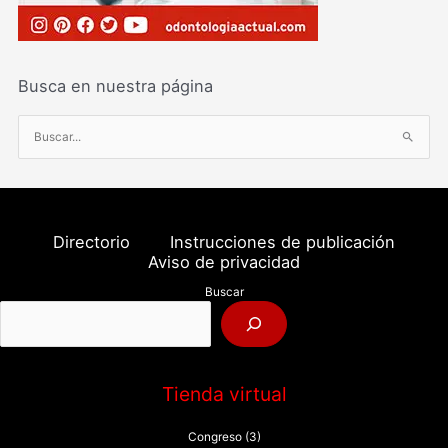
Busca en nuestra página
B
u
s
c
a
Directorio
Instrucciones de publicación
r
Aviso de privacidad
p
Buscar
o
r
:
Tienda virtual
Congreso
(3)