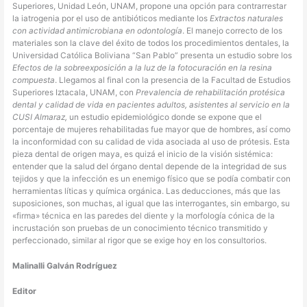
Superiores, Unidad León, UNAM, propone una opción para contrarrestar
la iatrogenia por el uso de antibióticos mediante los
Extractos naturales
con actividad antimicrobiana en odontología
. El manejo correcto de los
materiales son la clave del éxito de todos los procedimientos dentales, la
Universidad Católica Boliviana “San Pablo” presenta un estudio sobre los
Efectos de la sobreexposición a la luz de la fotocuración en la resina
compuesta
. Llegamos al final con la presencia de la Facultad de Estudios
Superiores Iztacala, UNAM, con
Prevalencia de rehabilitación protésica
dental y calidad de vida en pacientes adultos, asistentes al servicio en la
CUSI Almaraz,
un estudio epidemiológico donde se expone que el
porcentaje de mujeres rehabilitadas fue mayor que de hombres, así como
la inconformidad con su calidad de vida asociada al uso de prótesis. Esta
pieza dental de origen maya, es quizá el inicio de la visión sistémica:
entender que la salud del órgano dental depende de la integridad de sus
tejidos y que la infección es un enemigo físico que se podía combatir con
herramientas líticas y química orgánica. Las deducciones, más que las
suposiciones, son muchas, al igual que las interrogantes, sin embargo, su
«firma» técnica en las paredes del diente y la morfología cónica de la
incrustación son pruebas de un conocimiento técnico transmitido y
perfeccionado, similar al rigor que se exige hoy en los consultorios.
Malinalli Galván Rodríguez
Editor