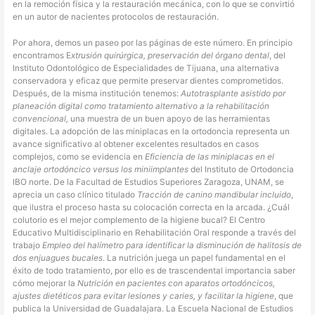
en la remoción física y la restauración mecánica, con lo que se convirtió
en un autor de nacientes protocolos de restauración.
Por ahora, demos un paseo por las páginas de este número. En principio
encontramos E
xtrusión quirúrgica, preservación del órgano dental
, del
Instituto Odontológico de Especialidades de Tijuana, una alternativa
conservadora y eficaz que permite preservar dientes comprometidos.
Después, de la misma institución tenemos:
Autotrasplante asistido por
planeación digital como tratamiento alternativo a la rehabilitación
convencional,
una muestra de un buen apoyo de las herramientas
digitales. La adopción de las miniplacas en la ortodoncia representa un
avance significativo al obtener excelentes resultados en casos
complejos, como se evidencia en
Eficiencia de las miniplacas en el
anclaje ortodóncico versus los miniimplantes
del Instituto de Ortodoncia
IBO norte. De la Facultad de Estudios Superiores Zaragoza, UNAM, se
aprecia un caso clínico titulado
Tracción de canino mandibular incluido
,
que ilustra el proceso hasta su colocación correcta en la arcada. ¿Cuál
colutorio es el mejor complemento de la higiene bucal? El Centro
Educativo Multidisciplinario en Rehabilitación Oral responde a través del
trabajo
Empleo del halímetro para identificar la disminución de halitosis de
dos enjuagues bucales
. La nutrición juega un papel fundamental en el
éxito de todo tratamiento, por ello es de trascendental importancia saber
cómo mejorar la
Nutrición en pacientes con aparatos ortodóncicos,
ajustes dietéticos para evitar lesiones y caries, y facilitar la higiene
, que
publica la Universidad de Guadalajara. La Escuela Nacional de Estudios