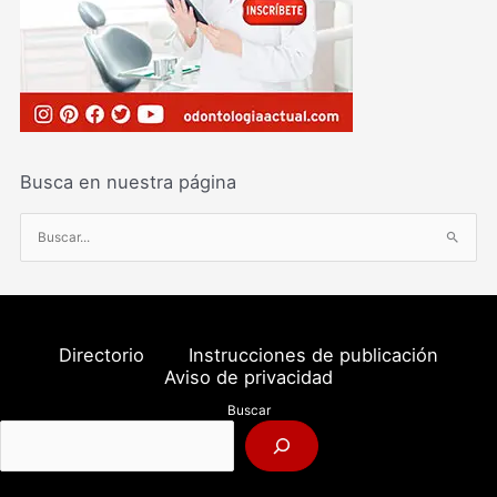
Busca en nuestra página
B
u
s
c
a
Directorio
Instrucciones de publicación
r
Aviso de privacidad
p
Buscar
o
r
: