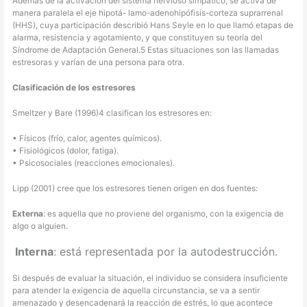
Además de la activación del sistema nervioso simpático, se activa de
manera paralela el eje hipotá- lamo-adenohipófisis-corteza suprarrenal
(HHS), cuya participación describió Hans Seyle en lo que llamó etapas de
alarma, resistencia y agotamiento, y que constituyen su teoría del
Síndrome de Adaptación General.5 Estas situaciones son las llamadas
estresoras y varían de una persona para otra.
Clasificación de los estresores
Smeltzer y Bare (1996)4 clasifican los estresores en:
• Físicos (frío, calor, agentes químicos).
• Fisiológicos (dolor, fatiga).
• Psicosociales (reacciones emocionales).
Lipp (2001) cree que los estresores tienen origen en dos fuentes:
Externa
: es aquella que no proviene del organismo, con la exigencia de
algo o alguien.
Interna
: está representada por la autodestrucción.
Si después de evaluar la situación, el individuo se considera insuficiente
para atender la exigencia de aquella circunstancia, se va a sentir
amenazado y desencadenará la reacción de estrés, lo que acontece