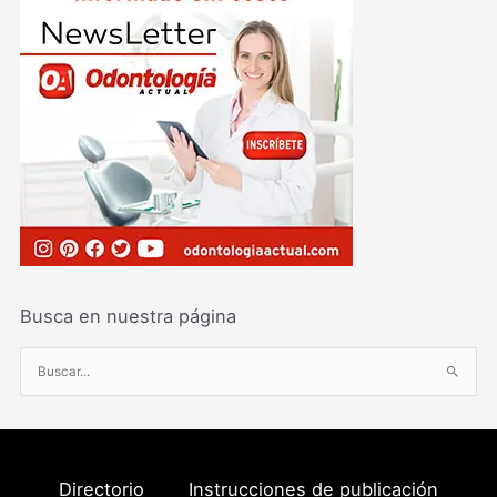
Busca en nuestra página
B
u
s
c
a
Directorio
Instrucciones de publicación