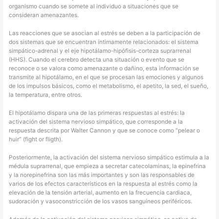
organismo cuando se somete al individuo a situaciones que se
consideran amenazantes.
Las reacciones que se asocian al estrés se deben a la participación de
dos sistemas que se encuentran íntimamente relacionados: el sistema
simpático-adrenal y el eje hipotálamo-hipófisis-corteza suprarrenal
(HHS). Cuando el cerebro detecta una situación o evento que se
reconoce o se valora como amenazante o dañino, esta información se
transmite al hipotálamo, en el que se procesan las emociones y algunos
de los impulsos básicos, como el metabolismo, el apetito, la sed, el sueño,
la temperatura, entre otros.
El hipotálamo dispara una de las primeras respuestas al estrés: la
activación del sistema nervioso simpático, que corresponde a la
respuesta descrita por Walter Cannon y que se conoce como “pelear o
huir” (fight or fligth).
Posteriormente, la activación del sistema nervioso simpático estimula a la
médula suprarrenal, que empieza a secretar catecolaminas, la epinefrina
y la norepinefrina son las más importantes y son las responsables de
varios de los efectos característicos en la respuesta al estrés como la
elevación de la tensión arterial, aumento en la frecuencia cardiaca,
sudoración y vasoconstricción de los vasos sanguíneos periféricos.