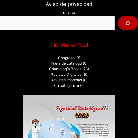
r
Aviso de privacidad
p
Buscar
o
r
:
Tienda virtual
Congreso
(3)
Fuera de catalogo
(0)
Odontología Books
(26)
Revistas Digitales
(5)
Revistas Impresas
(0)
Sin categorizar
(0)