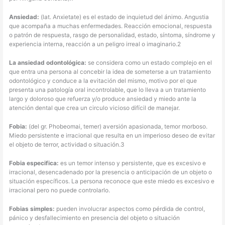
Ansiedad:
(lat. Anxietate) es el estado de inquietud del ánimo. Angustia
que acompaña a muchas enfermedades. Reacción emocional, respuesta
o patrón de respuesta, rasgo de personalidad, estado, síntoma, síndrome y
experiencia interna, reacción a un peligro irreal o imaginario.2
La ansiedad odontológica:
se considera como un estado complejo en el
que entra una persona al concebir la idea de someterse a un tratamiento
odontológico y conduce a la evitación del mismo, motivo por el que
presenta una patología oral incontrolable, que lo lleva a un tratamiento
largo y doloroso que refuerza y/o produce ansiedad y miedo ante la
atención dental que crea un circulo vicioso difícil de manejar.
Fobia:
(del gr. Phobeomai, temer) aversión apasionada, temor morboso.
Miedo persistente e irracional que resulta en un imperioso deseo de evitar
el objeto de terror, actividad o situación.3
Fobia especifica:
es un temor intenso y persistente, que es excesivo e
irracional, desencadenado por la presencia o anticipación de un objeto o
situación específicos. La persona reconoce que este miedo es excesivo e
irracional pero no puede controlarlo.
Fobias simples:
pueden involucrar aspectos como pérdida de control,
pánico y desfallecimiento en presencia del objeto o situación