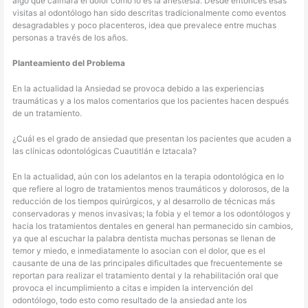
algo que calmara el dolor como lo es la anestesia. Desde entonces esas
visitas al odontólogo han sido descritas tradicionalmente como eventos
desagradables y poco placenteros, idea que prevalece entre muchas
personas a través de los años.
Planteamiento del Problema
En la actualidad la Ansiedad se provoca debido a las experiencias
traumáticas y a los malos comentarios que los pacientes hacen después
de un tratamiento.
¿Cuál es el grado de ansiedad que presentan los pacientes que acuden a
las clínicas odontológicas Cuautitlán e Iztacala?
En la actualidad, aún con los adelantos en la terapia odontológica en lo
que refiere al logro de tratamientos menos traumáticos y dolorosos, de la
reducción de los tiempos quirúrgicos, y al desarrollo de técnicas más
conservadoras y menos invasivas; la fobia y el temor a los odontólogos y
hacia los tratamientos dentales en general han permanecido sin cambios,
ya que al escuchar la palabra dentista muchas personas se llenan de
temor y miedo, e inmediatamente lo asocian con el dolor, que es el
causante de una de las principales dificultades que frecuentemente se
reportan para realizar el tratamiento dental y la rehabilitación oral que
provoca el incumplimiento a citas e impiden la intervención del
odontólogo, todo esto como resultado de la ansiedad ante los