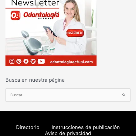
Busca en nuestra página
B
u
s
c
a
Directorio
Instrucciones de publicación
r
Aviso de privacidad